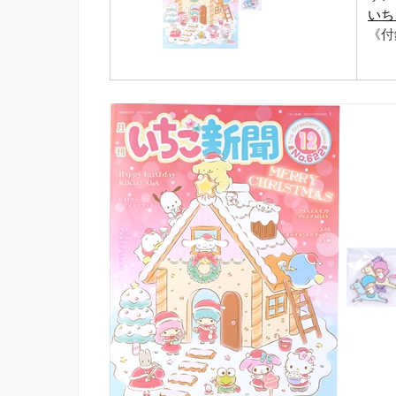
いち
《付