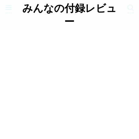
みんなの付録レビュ
menu
search
ー