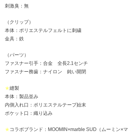
刺激臭：無
（クリップ）
本体：ポリエステルフェルトに刺繍
金具：鉄
（パーツ）
ファスナー引手：合金 全長2.1センチ
ファスナー務歯：ナイロン 鈍い開閉
★
縫製
本体：製品並み
内側入れ口：ポリエステルテープ始末
ポケット口：織り込み
★
コラボブランド：MOOMIN×marble SUD（ムーミン×マ