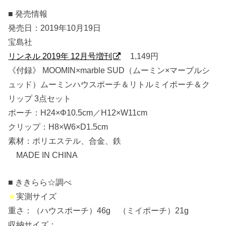
■ 発売情報
発売日：2019年10月19日
宝島社
リンネル 2019年 12月号増刊
1,149円
《付録》 MOOMIN×marble SUD（ムーミン×マーブルシ
ュッド）ムーミンハウスポーチ＆リトルミイポーチ＆ク
リップ 3点セット
ポーチ：H24×Φ10.5cm／H12×W11cm
クリップ：H8×W6×D1.5cm
素材：ポリエステル、合金、鉄
MADE IN CHINA
■ ききらら☆調べ
★
実測サイズ
重さ：（ハウスポーチ）46g （ミイポーチ）21g
収納サイズ：