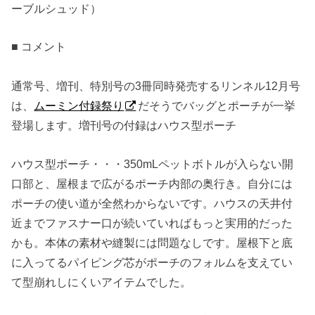
ーブルシュッド）
■ コメント
通常号、増刊、特別号の3冊同時発売するリンネル12月号
は、
ムーミン付録祭り
だそうでバッグとポーチが一挙
登場します。増刊号の付録はハウス型ポーチ
ハウス型ポーチ・・・350mLペットボトルが入らない開
口部と、屋根まで広がるポーチ内部の奥行き。自分には
ポーチの使い道が全然わからないです。ハウスの天井付
近までファスナー口が続いていればもっと実用的だった
かも。本体の素材や縫製には問題なしです。屋根下と底
に入ってるパイピング芯がポーチのフォルムを支えてい
て型崩れしにくいアイテムでした。