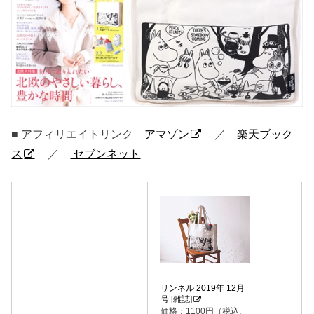
■ アフィリエイトリンク
アマゾン
／
楽天ブック
ス
／
セブンネット
リンネル 2019年 12月
号 [雑誌]
価格：1100円（税込、