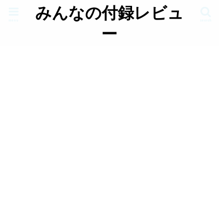
みんなの付録レビュ
menu
search
ー