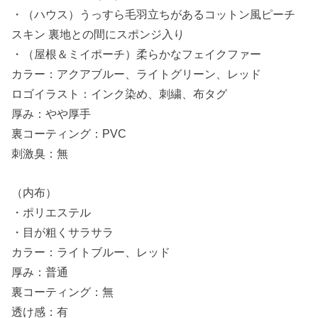
・（ハウス）うっすら毛羽立ちがあるコットン風ピーチ
スキン 裏地との間にスポンジ入り
・（屋根＆ミイポーチ）柔らかなフェイクファー
カラー：アクアブルー、ライトグリーン、レッド
ロゴイラスト：インク染め、刺繍、布タグ
厚み：やや厚手
裏コーティング：PVC
刺激臭：無
（内布）
・ポリエステル
・目が粗くサラサラ
カラー：ライトブルー、レッド
厚み：普通
裏コーティング：無
透け感：有