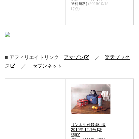
送料無料)
(2019/10/15
時点)
■ アフィリエイトリンク
アマゾン
／
楽天ブック
ス
／
セブンネット
リンネル 付録違い版
2019年 12月号 [雑
誌]