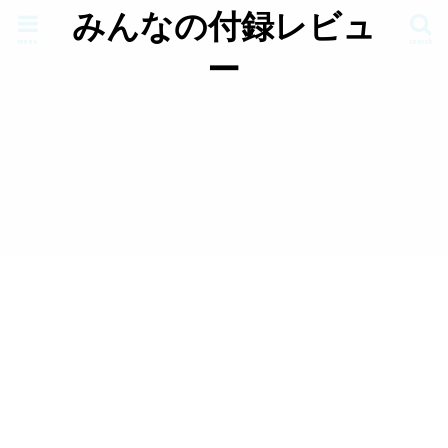
みんなの付録レビュ
menu
search
ー