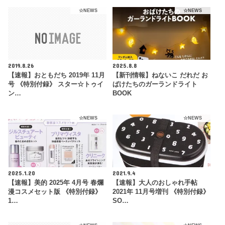
☆NEWS
☆NEWS
2019.8.26
2025.8.8
【速報】おともだち 2019年 11月
【新刊情報】ねないこ だれだ お
号 《特別付録》 スター☆トゥイ
ばけたちのガーランドライト
ン…
BOOK
☆NEWS
☆NEWS
2025.1.20
2021.9.4
【速報】美的 2025年 4月号 春爛
【速報】大人のおしゃれ手帖
漫コスメセット版 《特別付録》
2021年 11月号増刊 《特別付録》
1…
SO…