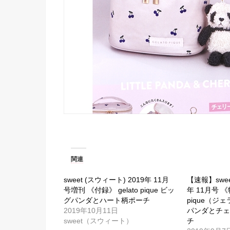
関連
sweet (スウィート) 2019年 11月
【速報】swee
号増刊 《付録》 gelato pique ビッ
年 11月号 《
グパンダとハート柄ポーチ
pique（ジ
2019年10月11日
パンダとチ
sweet（スウィート）
チ