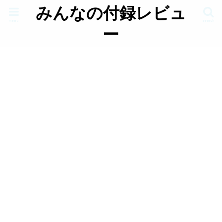
みんなの付録レビュ
menu
search
ー