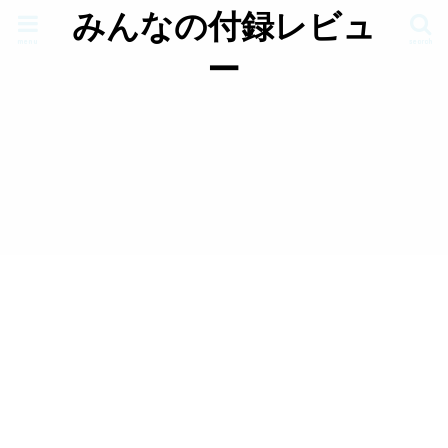
みんなの付録レビュ
menu
search
ー