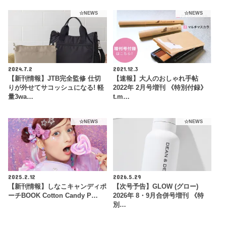
☆NEWS
☆NEWS
2024.7.2
2021.12.3
【新刊情報】JTB完全監修 仕切
【速報】大人のおしゃれ手帖
りが外せてサコッシュになる! 軽
2022年 2月号増刊 《特別付録》
量3wa…
t.m…
☆NEWS
☆NEWS
2025.2.12
2026.5.29
【新刊情報】しなこキャンディポ
【次号予告】GLOW (グロー)
ーチBOOK Cotton Candy P…
2026年 8・9月合併号増刊 《特
別…