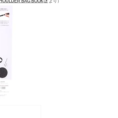
 SHOULDER BAG BOOK
より）