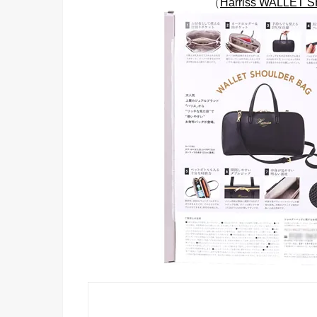
（
Harriss WALLET