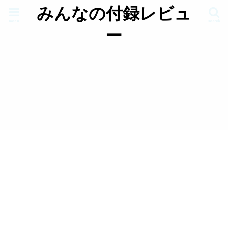
みんなの付録レビュ
menu
search
ー