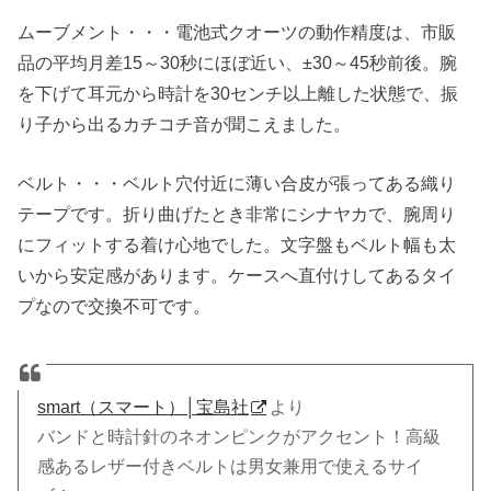
ムーブメント・・・電池式クオーツの動作精度は、市販
品の平均月差15～30秒にほぼ近い、±30～45秒前後。腕
を下げて耳元から時計を30センチ以上離した状態で、振
り子から出るカチコチ音が聞こえました。
ベルト・・・ベルト穴付近に薄い合皮が張ってある織り
テープです。折り曲げたとき非常にシナヤカで、腕周り
にフィットする着け心地でした。文字盤もベルト幅も太
いから安定感があります。ケースへ直付けしてあるタイ
プなので交換不可です。
smart（スマート）│宝島社
より
バンドと時計針のネオンピンクがアクセント！高級
感あるレザー付きベルトは男女兼用で使えるサイ