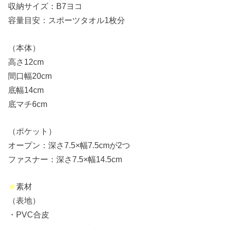
収納サイズ：B7ヨコ
容量目安：スポーツタオル1枚分
（本体）
高さ12cm
間口幅20cm
底幅14cm
底マチ6cm
（ポケット）
オープン：深さ7.5×幅7.5cmが2つ
ファスナー：深さ7.5×幅14.5cm
★
素材
（表地）
・PVC合皮