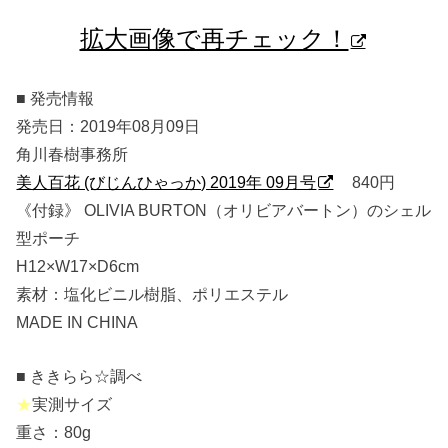
拡大画像で再チェック！
■ 発売情報
発売日：2019年08月09日
角川春樹事務所
美人百花 (びじんひゃっか) 2019年 09月号
840円
《付録》 OLIVIA BURTON（オリビアバートン）のシェル
型ポーチ
H12×W17×D6cm
素材：塩化ビニル樹脂、ポリエステル
MADE IN CHINA
■ ききらら☆調べ
★
実測サイズ
重さ：80g