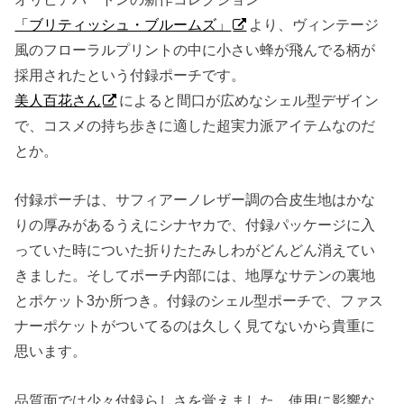
「ブリティッシュ・ブルームズ」
より、ヴィンテージ
風のフローラルプリントの中に小さい蜂が飛んでる柄が
採用されたという付録ポーチです。
美人百花さん
によると間口が広めなシェル型デザイン
で、コスメの持ち歩きに適した超実力派アイテムなのだ
とか。
付録ポーチは、サフィアーノレザー調の合皮生地はかな
りの厚みがあるうえにシナヤカで、付録パッケージに入
っていた時についた折りたたみしわがどんどん消えてい
きました。そしてポーチ内部には、地厚なサテンの裏地
とポケット3か所つき。付録のシェル型ポーチで、ファス
ナーポケットがついてるのは久しく見てないから貴重に
思います。
品質面では少々付録らしさを覚えました。使用に影響な