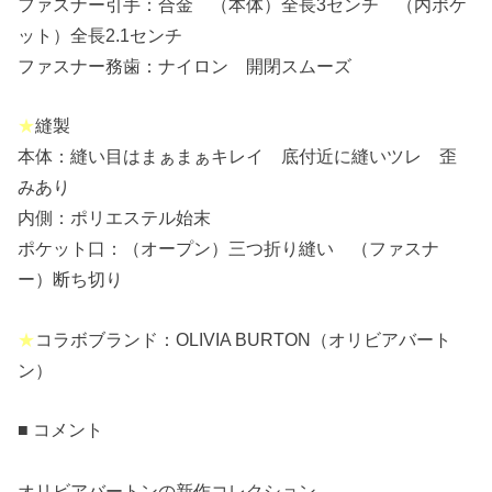
ファスナー引手：合金 （本体）全長3センチ （内ポケ
ット）全長2.1センチ
ファスナー務歯：ナイロン 開閉スムーズ
★
縫製
本体：縫い目はまぁまぁキレイ 底付近に縫いツレ 歪
みあり
内側：ポリエステル始末
ポケット口：（オープン）三つ折り縫い （ファスナ
ー）断ち切り
★
コラボブランド：OLIVIA BURTON（オリビアバート
ン）
■ コメント
オリビアバートンの新作コレクション