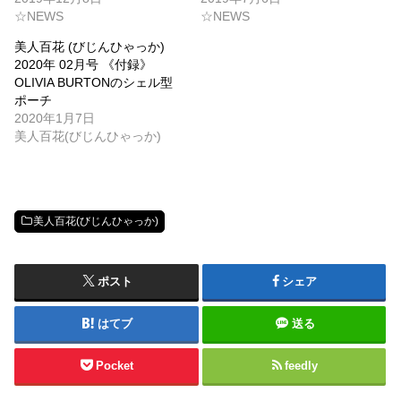
☆NEWS
☆NEWS
美人百花 (びじんひゃっか)
2020年 02月号 《付録》
OLIVIA BURTONのシェル型
ポーチ
2020年1月7日
美人百花(びじんひゃっか)
美人百花(びじんひゃっか)
ポスト
シェア
はてブ
送る
Pocket
feedly