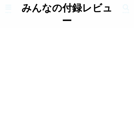
みんなの付録レビュ
menu
search
ー