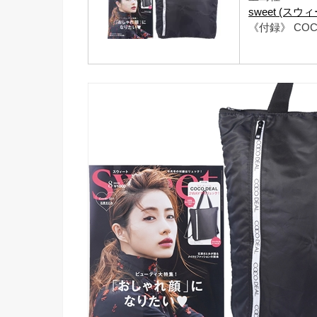
sweet (スウィ
《付録》 CO