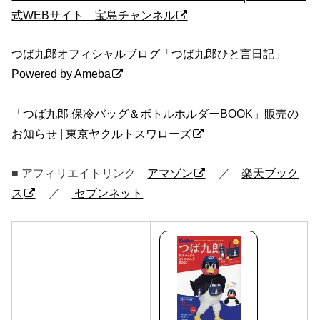
式WEBサイト 宝島チャンネル
つば九郎オフィシャルブログ「つば九郎ひと言日記」
Powered by Ameba
「つば九郎 保冷バッグ＆ボトルホルダーBOOK」販売の
お知らせ | 東京ヤクルトスワローズ
■ アフィリエイトリンク
アマゾン
／
楽天ブック
ス
／
セブンネット