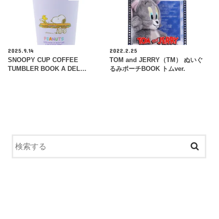
2025.9.14
2022.2.25
SNOOPY CUP COFFEE
TOM and JERRY（TM） ぬいぐ
TUMBLER BOOK A DEL…
るみポーチBOOK トムver.