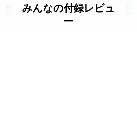
みんなの付録レビュ
menu
search
ー