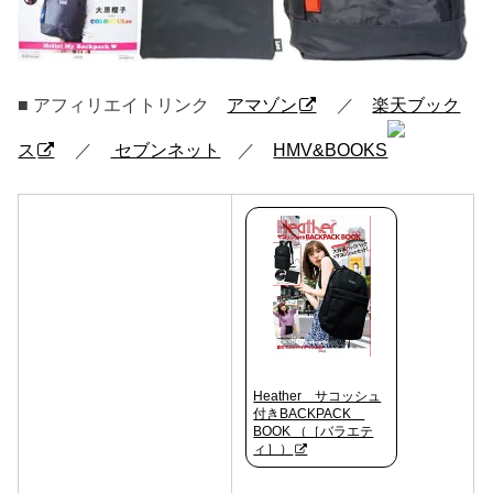
■ アフィリエイトリンク
アマゾン
／
楽天ブック
ス
／
セブンネット
／
HMV&BOOKS
Heather サコッシュ
付きBACKPACK
BOOK （［バラエテ
ィ］）