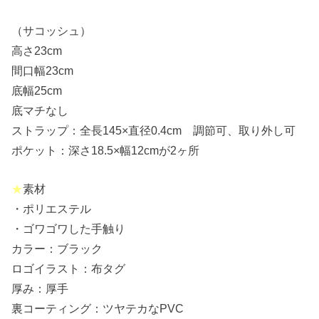
（サコッシュ）
高さ23cm
間口幅23cm
底幅25cm
底マチなし
ストラップ：全長145×直径0.4cm 調節可、取り外し可
ポケット：深さ18.5×幅12cmが2ヶ所
★
素材
・ポリエステル
・ゴワゴワした手触り
カラー：ブラック
ロゴイラスト：布タグ
厚み：厚手
裏コーティング：ツヤテカなPVC