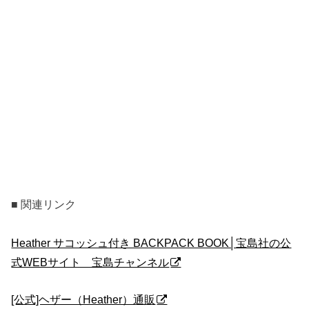
■ 関連リンク
Heather サコッシュ付き BACKPACK BOOK│宝島社の公
式WEBサイト 宝島チャンネル
[公式]ヘザー（Heather）通販