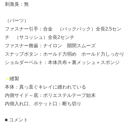
刺激臭：無
（パーツ）
ファスナー引手：合金 （バックパック）全長2.5セン
チ （サコッシュ）全長2センチ
ファスナー務歯：ナイロン 開閉スムーズ
スナップボタン：ホールド力弱め ホールド力しっかり
ショルダーベルト：本体共布＋裏メッシュ＋スポンジ
★
縫製
本体：真っ直ぐキレイに縫われている
内側サイド～底：ポリエステルテープ始末
内側入れ口、ポケット口：断ち切り
■ コメント