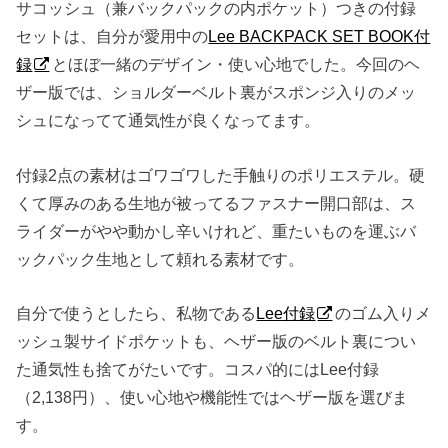
サコッシュ（兼バックパックの内ポケット）つきの付録
セットは、自分が愛用中の
Lee BACKPACK SET BOOK付
録
とほぼ一緒のデザイン・使い心地でした。今回のヘ
ザー版では、ショルダーベルト裏がスポンジ入りのメッ
シュになってて通気性が良くなってます。
付録2点の素材はゴワゴワした手触りのポリエステル。硬
くて厚みのある生地が被ってるファスナー開口部は、ス
ライダーがやや動かし辛いけれど、重たいものを運ぶバ
ックパック生地として頼れる素材です。
自分で使うとしたら、私物である
Lee付録
のゴム入りメ
ッシュ製サイドポケットも、ヘザー版のベルト裏につい
た通気性も捨てがたいです。コスパ的にはLee付録
（2,138円）、使い心地や機能性ではヘザー版を選びま
す。