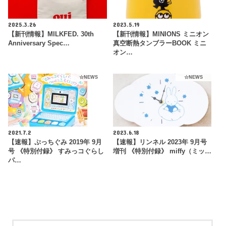
2025.3.26
2023.5.19
【新刊情報】MILKFED. 30th
【新刊情報】MINIONS ミニオン
Anniversary Spec…
真空断熱タンブラーBOOK ミニ
オン…
☆NEWS
☆NEWS
2021.7.2
2023.6.18
【速報】ぷっちぐみ 2019年 9月
【速報】リンネル 2023年 9月号
号 《特別付録》 すみっコぐらし
増刊 《特別付録》 miffy（ミッ…
パ…