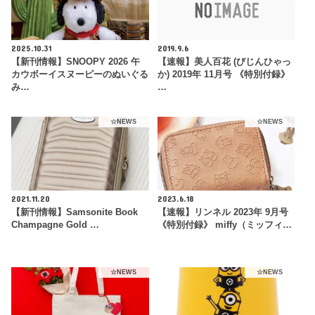
2025.10.31
2019.9.6
【新刊情報】SNOOPY 2026 午
【速報】美人百花 (びじんひゃっ
カウボーイスヌーピーのぬいぐる
か) 2019年 11月号 《特別付録》
み…
…
☆NEWS
☆NEWS
2021.11.20
2023.6.18
【新刊情報】Samsonite Book
【速報】リンネル 2023年 9月号
Champagne Gold …
《特別付録》 miffy（ミッフィ…
☆NEWS
☆NEWS