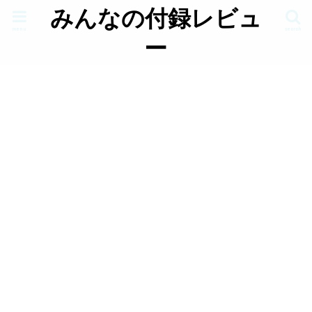
みんなの付録レビュ
menu
search
ー