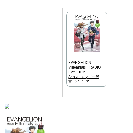
EVANGELION
Millennials RADIO
EVA 10th
Anniversary （一般
書 245）