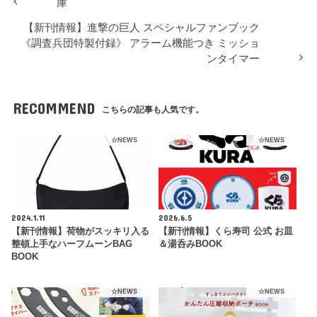
庫
【新刊情報】進撃の巨人 スペシャルファンブック
《調査兵団特製付録》 アラーム機能つき ミッショ
ンタイマー
RECOMMEND
こちらの記事も人気です。
☆NEWS
☆NEWS
2024.1.11
2026.6.5
【新刊情報】荷物がスッキリ入る
【新刊情報】くら寿司 公式 お皿
整頓上手なハーフムーンBAG
＆湯呑みBOOK
BOOK
☆NEWS
☆NEWS