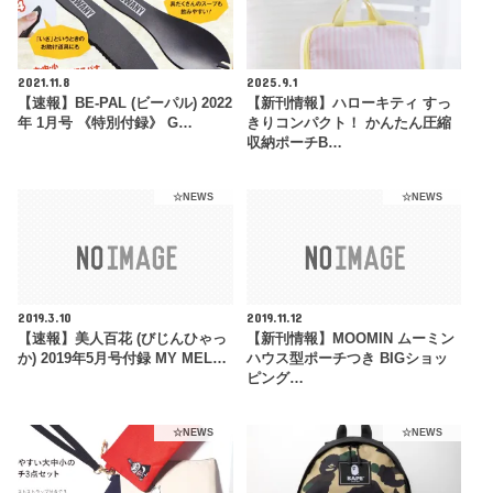
2021.11.8
2025.9.1
【速報】BE-PAL (ビーパル) 2022
【新刊情報】ハローキティ すっ
年 1月号 《特別付録》 G…
きりコンパクト！ かんたん圧縮
収納ポーチB…
☆NEWS
☆NEWS
2019.3.10
2019.11.12
【速報】美人百花 (びじんひゃっ
【新刊情報】MOOMIN ムーミン
か) 2019年5月号付録 MY MEL…
ハウス型ポーチつき BIGショッ
ピング…
☆NEWS
☆NEWS