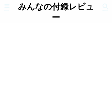
みんなの付録レビュ
menu
search
ー