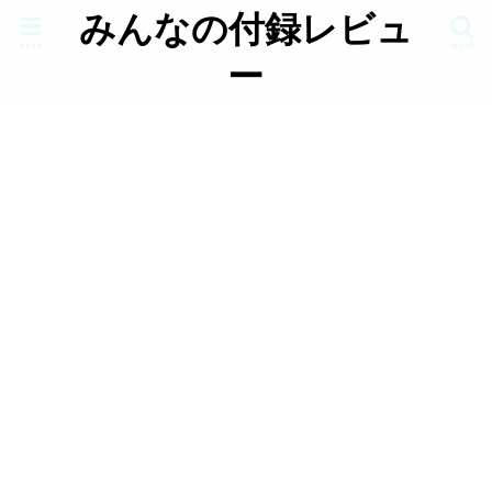
みんなの付録レビュ
menu
search
ー