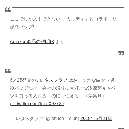
ここでしか入手できない!「カルディ」とコラボした
保冷バッグ!
Amazon商品の説明
より
6／25発売の
#レタスクラブ
はおしゃれな白クマ保
冷バッグつき。会社の帰りに大好きな冷凍芽キャベ
ツを買って入れる、のにも使える！（編集Ｈ）
pic.twitter.com/tmloX8zxX7
— レタスクラブ (@lettuce__club)
2019年6月21日