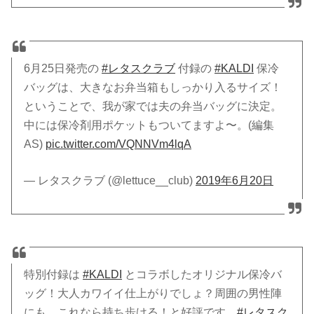
6月25日発売の
#レタスクラブ
付録の
#KALDI
保冷
バッグは、大きなお弁当箱もしっかり入るサイズ！
ということで、我が家では夫の弁当バッグに決定。
中には保冷剤用ポケットもついてますよ〜。(編集
AS)
pic.twitter.com/VQNNVm4lqA
— レタスクラブ (@lettuce__club)
2019年6月20日
特別付録は
#KALDI
とコラボしたオリジナル保冷バ
ッグ！大人カワイイ仕上がりでしょ？周囲の男性陣
にも、これなら持ち歩ける！と好評です。
#レタスク