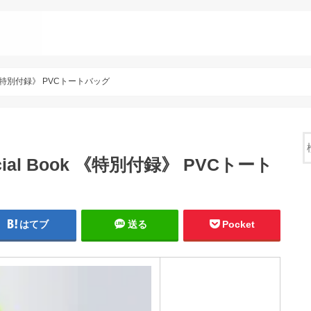
ok 《特別付録》 PVCトートバッグ
cial Book 《特別付録》 PVCトート
はてブ
送る
Pocket