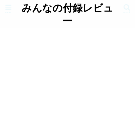
みんなの付録レビュ
menu
search
ー