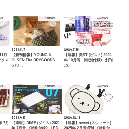
WS
☆NEWS
☆NEWS
2021.11.7
2024.7.18
11月
【新刊情報】YOUNG &
【速報】美ST (ビスト) 2024
アクマ
OLSEN The DRYGOODS
年 10月号 《特別付録》 創刊
STO…
15…
WS
☆NEWS
☆NEWS
2021.4.13
2024.12.12
年 7月
【速報】DIME (ダイム) 2021
【速報】sweet (スウィート)
年 7月号 《特別付録》 LED
2025年 2月号増刊 《特別付