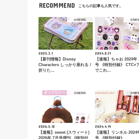
RECOMMEND
こちらの記事も人気です。
☆NEWS
☆NE
2025.3.1
2024.8.31
【新刊情報】Disney
【速報】ちゃお 2024年 
Characters しっかり座れる！
号 《特別付録》 CTC×
折りた…
でこれ…
☆NEWS
☆NE
2026.5.12
2024.4.19
【速報】sweet (スウィート)
【速報】リンネル 2024
2026年 7月号増刊 《特別付
号 《特別付録》