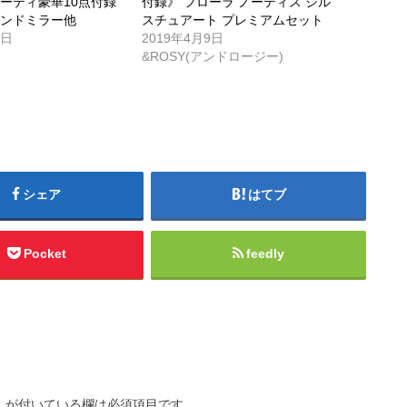
ーティ豪華10点付録
付録》 フローラ ノーティス ジル
ハンドミラー他
スチュアート プレミアムセット
0日
2019年4月9日
&ROSY(アンドロージー)
シェア
はてブ
Pocket
feedly
※
が付いている欄は必須項目です