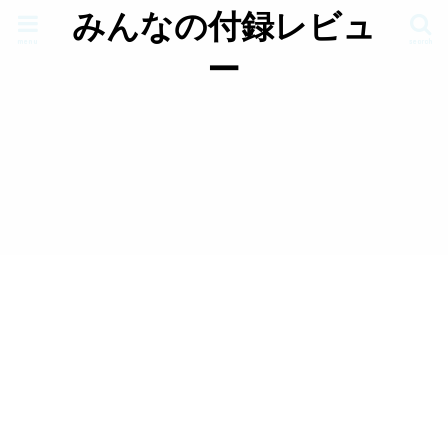
みんなの付録レビュ
menu
search
ー