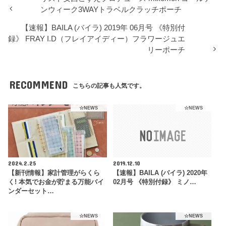
ンウィーク3WAYトラベルクラッチポーチ
【速報】BAILA (バイラ) 2019年 06月号 《特別付
録》 FRAY I.D（フレイアイディー）フラワージュエ
リーポーチ
RECOMMEND
こちらの記事も人気です。
☆NEWS
☆NEWS
2024.2.25
2019.12.10
【新刊情報】家計管理がらくら
【速報】BAILA (バイラ) 2020年
く! 本気でお金が貯まる万能バイ
02月号 《特別付録》 ミノ…
ンダーセット…
☆NEWS
☆NEWS