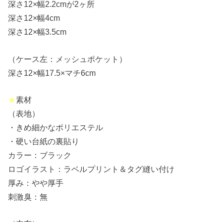
深さ12×幅2.2cmが2ヶ所
深さ12×幅4cm
深さ12×幅3.5cm
（ケース左：メッシュポケット）
深さ12×幅17.5×マチ6cm
★
素材
（表地）
・きめ細かなポリエステル
・硬い台紙の裏貼り
カラー：ブラック
ロゴイラスト：ラベルプリント＆タグ縫い付け
厚み：やや厚手
刺激臭：無