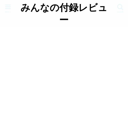
みんなの付録レビュ
menu
search
ー