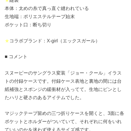
★
縫製
本体：太めの糸で真っ直ぐ縫われている
生地端：ポリエステルテープ始末
ポケット口：断ち切り
★
コラボブランド：X-girl（エックスガール）
■ コメント
スヌーピーのサングラス変装「ジョー・クール」イラス
トの付録ケースです。付録ケース表地と裏地の間には台
紙補強とスポンジの緩衝材が入ってて。生地にピンとし
たハリと硬さのあるアイテムでした。
マジックテープ留めの三つ折りケースを開くと、3面に各
ポケットとホルダーがついていて、それぞれに何をいれ
ていいのかを迷わず使えるサイズ感です。