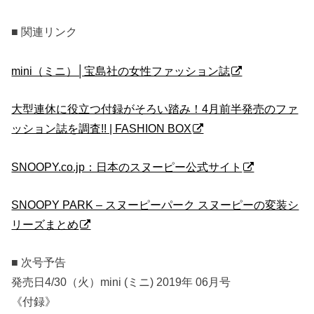
■ 関連リンク
mini（ミニ）│宝島社の女性ファッション誌
大型連休に役立つ付録がそろい踏み！4月前半発売のファ
ッション誌を調査!! | FASHION BOX
SNOOPY.co.jp：日本のスヌーピー公式サイト
SNOOPY PARK – スヌーピーパーク スヌーピーの変装シ
リーズまとめ
■ 次号予告
発売日4/30（火）mini (ミニ) 2019年 06月号
《付録》