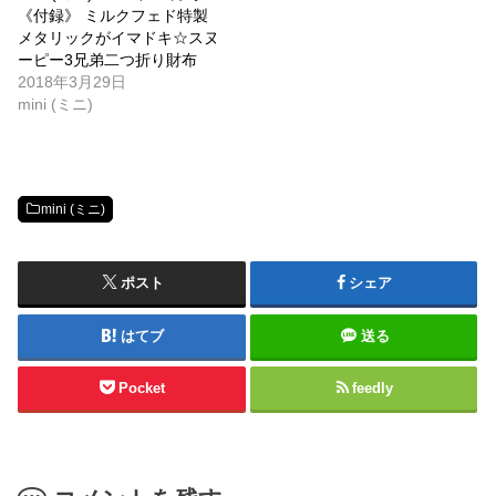
《付録》 ミルクフェド特製
メタリックがイマドキ☆スヌ
ーピー3兄弟二つ折り財布
2018年3月29日
mini (ミニ)
mini (ミニ)
ポスト
シェア
はてブ
送る
Pocket
feedly