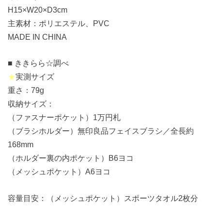
H15×W20×D3cm
主素材：ポリエステル、PVC
MADE IN CHINA
■ ききらら☆調べ
★
実測サイズ
重さ：79g
収納サイズ：
（ファスナーポケット）1万円札
（ブラシホルダー）無印良品フェイスブラシ／全長約
168mm
（ホルダー裏の内ポケット）B6ヨコ
（メッシュポケット）A6ヨコ
容量目安：（メッシュポケット）スポーツタオル2枚分