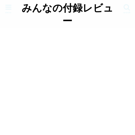
みんなの付録レビュ
menu
search
ー