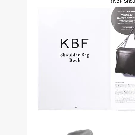
（
KBF Shou