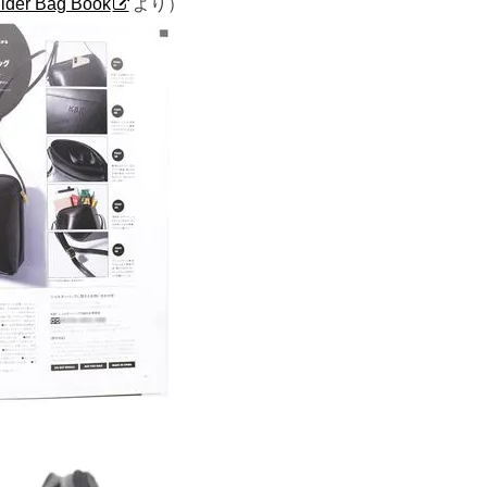
lder Bag Book
より）