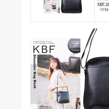
KBF Sh
《付録