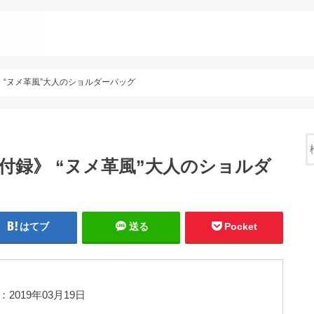
 《付録》 “ヌメ革風”大人のショルダーバッグ
ook 《付録》 “ヌメ革風”大人のショルダ
はてブ
送る
Pocket
2019年03月19日