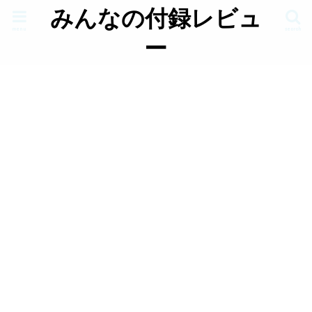
みんなの付録レビュ
menu
search
ー