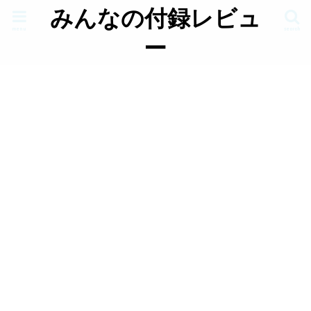
みんなの付録レビュ
menu
search
ー