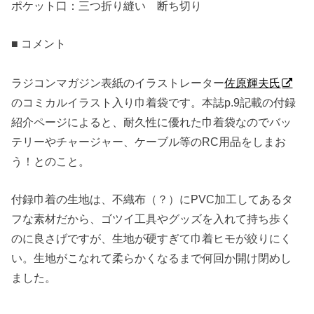
ポケット口：三つ折り縫い 断ち切り
■ コメント
ラジコンマガジン表紙のイラストレーター
佐原輝夫氏
のコミカルイラスト入り巾着袋です。本誌p.9記載の付録
紹介ページによると、耐久性に優れた巾着袋なのでバッ
テリーやチャージャー、ケーブル等のRC用品をしまお
う！とのこと。
付録巾着の生地は、不織布（？）にPVC加工してあるタ
フな素材だから、ゴツイ工具やグッズを入れて持ち歩く
のに良さげですが、生地が硬すぎて巾着ヒモが絞りにく
い。生地がこなれて柔らかくなるまで何回か開け閉めし
ました。