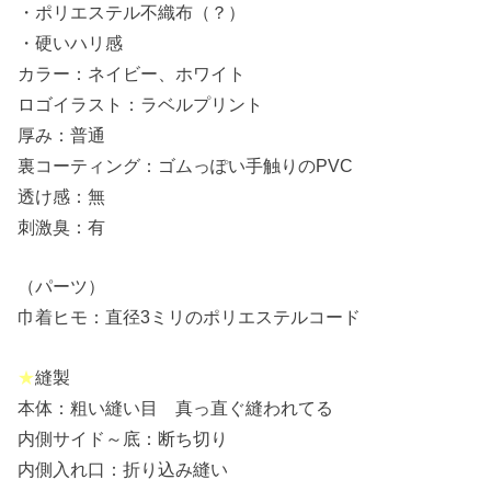
・ポリエステル不織布（？）
・硬いハリ感
カラー：ネイビー、ホワイト
ロゴイラスト：ラベルプリント
厚み：普通
裏コーティング：ゴムっぽい手触りのPVC
透け感：無
刺激臭：有
（パーツ）
巾着ヒモ：直径3ミリのポリエステルコード
★
縫製
本体：粗い縫い目 真っ直ぐ縫われてる
内側サイド～底：断ち切り
内側入れ口：折り込み縫い