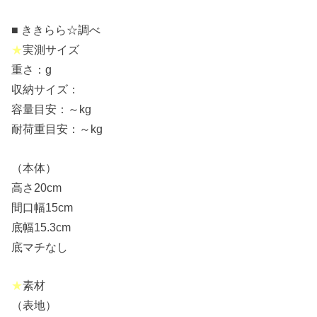
■ ききらら☆調べ
★
実測サイズ
重さ：g
収納サイズ：
容量目安：～kg
耐荷重目安：～kg
（本体）
高さ20cm
間口幅15cm
底幅15.3cm
底マチなし
★
素材
（表地）