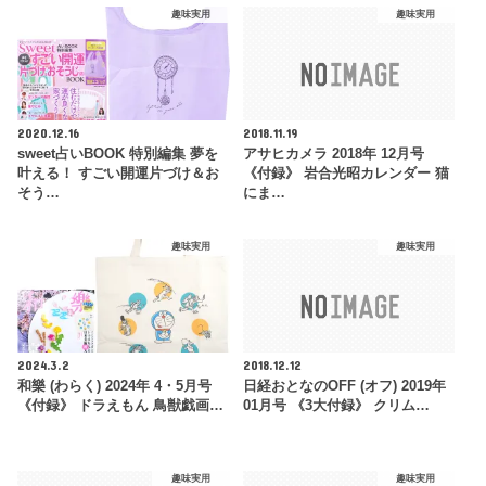
趣味実用
趣味実用
2020.12.16
2018.11.19
sweet占いBOOK 特別編集 夢を
アサヒカメラ 2018年 12月号
叶える！ すごい開運片づけ＆お
《付録》 岩合光昭カレンダー 猫
そう…
にま…
趣味実用
趣味実用
2024.3.2
2018.12.12
和樂 (わらく) 2024年 4・5月号
日経おとなのOFF (オフ) 2019年
《付録》 ドラえもん 鳥獣戯画…
01月号 《3大付録》 クリム…
趣味実用
趣味実用