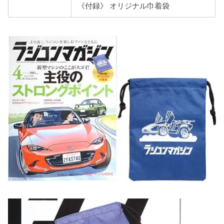
《付録》 オリジナル巾着袋