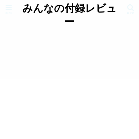
みんなの付録レビュ
menu
search
ー