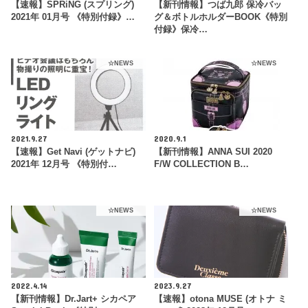
【速報】SPRiNG (スプリング)
【新刊情報】つば九郎 保冷バッ
2021年 01月号 《特別付録》…
グ＆ボトルホルダーBOOK《特別
付録》保冷…
☆NEWS
☆NEWS
2021.9.27
2020.9.1
【速報】Get Navi (ゲットナビ)
【新刊情報】ANNA SUI 2020
2021年 12月号 《特別付…
F/W COLLECTION B…
☆NEWS
☆NEWS
2022.4.14
2023.9.27
【新刊情報】Dr.Jart+ シカペア
【速報】otona MUSE (オトナ ミ