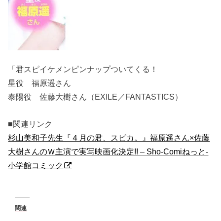
「君スピイケメンピンナップついてくる！
星役 福原遥さん
泰陽役 佐藤大樹さん（EXILE／FANTASTICS）
■関連リンク
杉山美和子先生『４月の君、スピカ。』福原遥さん×佐藤
大樹さんのＷ主演で実写映画化決定!! – Sho-Comiねっと-
小学館コミック
関連