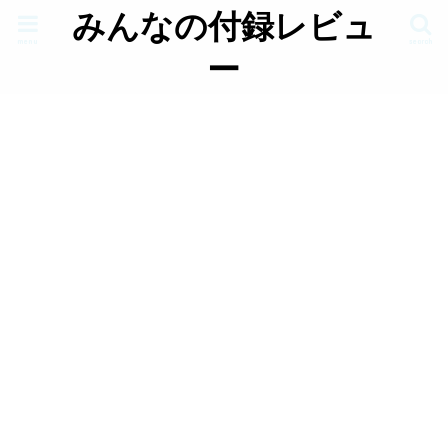
みんなの付録レビュ
menu
search
ー