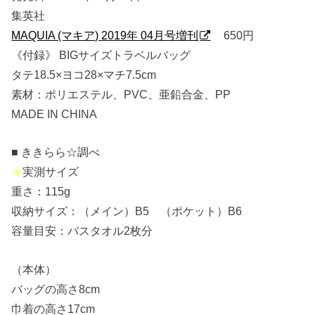
集英社
MAQUIA (マキア) 2019年 04月号増刊
650円
《付録》 BIGサイズトラベルバッグ
タテ18.5×ヨコ28×マチ7.5cm
素材：ポリエステル、PVC、亜鉛合金、PP
MADE IN CHINA
■ ききらら☆調べ
★
実測サイズ
重さ：115g
収納サイズ：（メイン）B5 （ポケット）B6
容量目安：バスタオル2枚分
（本体）
バッグの高さ8cm
巾着の高さ17cm