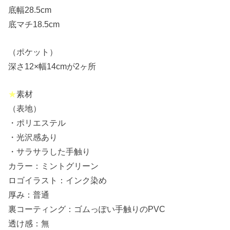
底幅28.5cm
底マチ18.5cm
（ポケット）
深さ12×幅14cmが2ヶ所
★
素材
（表地）
・ポリエステル
・光沢感あり
・サラサラした手触り
カラー：ミントグリーン
ロゴイラスト：インク染め
厚み：普通
裏コーティング：ゴムっぽい手触りのPVC
透け感：無