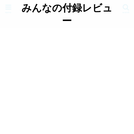
みんなの付録レビュ
menu
search
ー