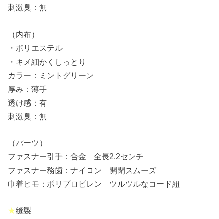
刺激臭：無
（内布）
・ポリエステル
・キメ細かくしっとり
カラー：ミントグリーン
厚み：薄手
透け感：有
刺激臭：無
（パーツ）
ファスナー引手：合金 全長2.2センチ
ファスナー務歯：ナイロン 開閉スムーズ
巾着ヒモ：ポリプロピレン ツルツルなコード紐
★
縫製