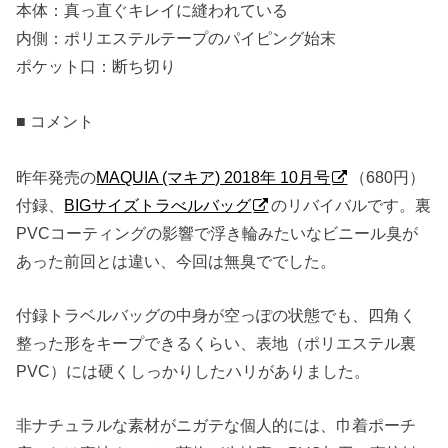
本体：真っ直ぐキレイに縫われている
内側：ポリエステルテープのパイピング始末
ポケット口：断ち切り
■ コメント
昨年発売の
MAQUIA (マキア) 2018年 10月号
（680円）
付録、
BIGサイズトラべルバッグ
のリバイバルです。裏
PVCコーティングの影響で浮き輪みたいなビニール臭が
あった前回とは違い、今回は無臭ででした。
付録トラベルバッグの中身が空っぽの状態でも、四角く
整った形をキープできるくらい、表地（ポリエステル裏
PVC）には硬くしっかりしたハリがありました。
非ナチュラルな素材がニガテな個人的には、巾着ポーチ