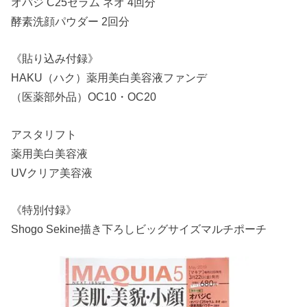
オバジ C25セラム ネオ 4回分
酵素洗顔パウダー 2回分
《貼り込み付録》
HAKU（ハク）薬用美白美容液ファンデ
（医薬部外品）OC10・OC20
アスタリフト
薬用美白美容液
UVクリア美容液
《特別付録》
Shogo Sekine描き下ろしビッグサイズマルチポーチ