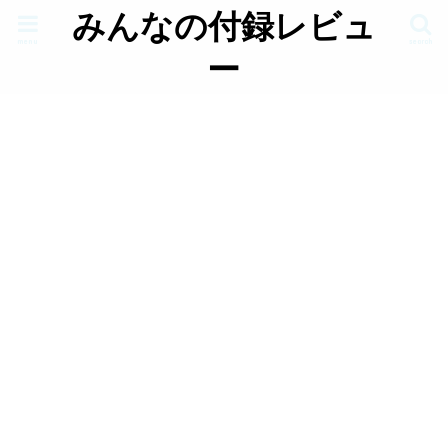
みんなの付録レビュ
menu
search
ー