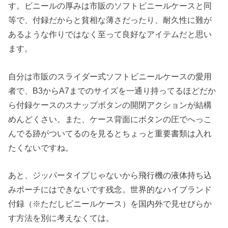
す。ビニールの厚みは市販のソフトビニールケースと同
等で、付録だからと貧相な薄さだったり、耐久性に難が
あるような作りではなく至って良好なアイテムだと思い
ます。
自分は市販のスライダー式ソフトビニールケースの愛用
者で、B3からA7までのサイズを一通り持ってるほどだか
ら付録ケースのスナップボタンの開閉アクションが結構
めんどくさい。また、ケース背面にボタンの圧でへっこ
んでる跡がついてるのを見るとちょっと重要書類は入れ
たくないですね。
あと、ジッパータイプじゃないから飛行機の液体持ち込
みポーチにはできないです残念。世界的なハイブランド
付録（※ただしビニールケース）を国内外で見せびらか
す方法を別に考えなくては。