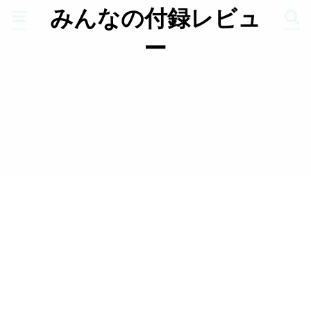
みんなの付録レビュ
menu
search
ー