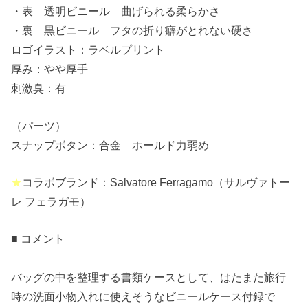
・表 透明ビニール 曲げられる柔らかさ
・裏 黒ビニール フタの折り癖がとれない硬さ
ロゴイラスト：ラベルプリント
厚み：やや厚手
刺激臭：有
（パーツ）
スナップボタン：合金 ホールド力弱め
★
コラボブランド：Salvatore Ferragamo（サルヴァトー
レ フェラガモ）
■ コメント
バッグの中を整理する書類ケースとして、はたまた旅行
時の洗面小物入れに使えそうなビニールケース付録で