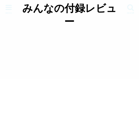
みんなの付録レビュ
menu
search
ー