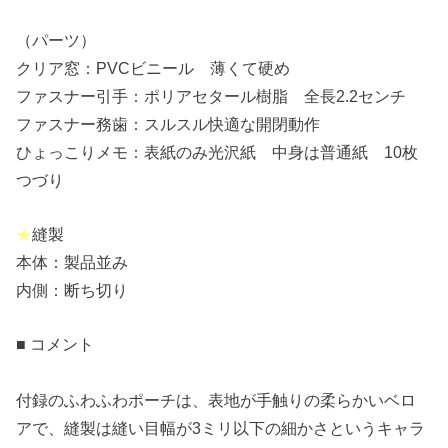
（パーツ）
クリア窓：PVCビニール 薄くて硬め
ファスナー引手：ポリアセタール樹脂 全長2.2センチ
ファスナー務歯：スルスル快適な開閉動作
ひょっこりメモ：表紙のみ光沢紙 中身は普通紙 10枚
つづり
★
縫製
本体：製品並み
内側：断ち切り
■ コメント
付録のふわふわポーチは、表地が手触りの柔らかいベロ
アで、縫製は縫い目幅が3ミリ以下の細かさというキャラ