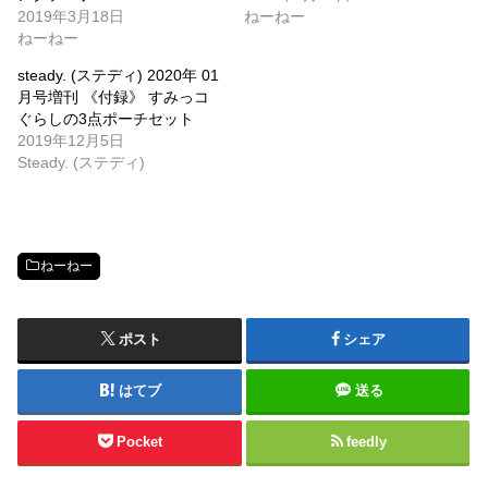
2019年3月18日
ねーねー
ねーねー
steady. (ステディ) 2020年 01
月号増刊 《付録》 すみっコ
ぐらしの3点ポーチセット
2019年12月5日
Steady. (ステディ)
ねーねー
ポスト
シェア
はてブ
送る
Pocket
feedly