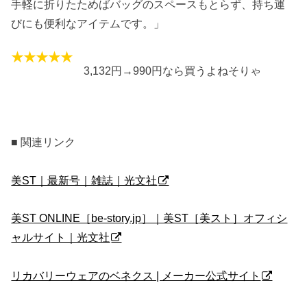
手軽に折りたためばバッグのスペースもとらず、持ち運
びにも便利なアイテムです。」
3,132円→990円なら買うよねそりゃ
■ 関連リンク
美ST｜最新号｜雑誌｜光文社
美ST ONLINE［be-story.jp］｜美ST［美スト］オフィシ
ャルサイト｜光文社
リカバリーウェアのベネクス | メーカー公式サイト