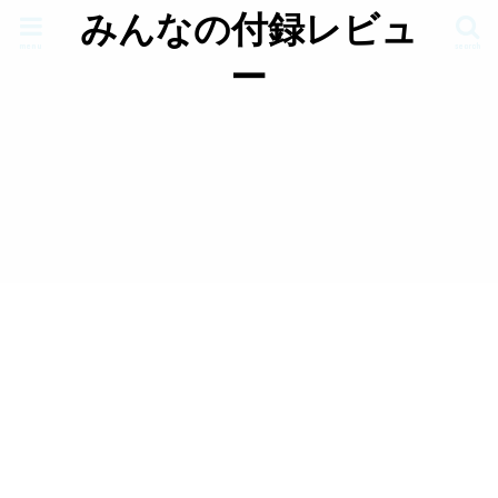
みんなの付録レビュ
menu
search
ー