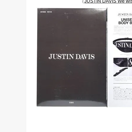
（
JUSTIN DAVIS We wish