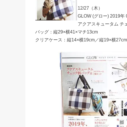
12/27（木）
GLOW (グロー) 2019年
アクアスキュータム チ
バッグ：縦29×横41×マチ13cm
クリアケース：縦14×横19cm／縦19×横27cm