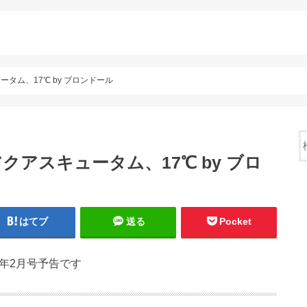
ータム、17℃ by ブロンドール
アクアスキュータム、17℃ by ブロ
はてブ
送る
Pocket
19年2月号予告です