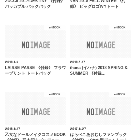
ZUCCa 2017:DESTINY 《付録》
VAN 2018 FALL/WINTER 《付
パッカブル バックパック
録》 ビッグロゴIVYトート
e-MOOK
e-MOOK
2018.1.4
2018.3.17
LAISSE PASSE 《付録》 フラワ
ihana (イハナ) 2018 SPRING &
ープリント トートバッグ
SUMMER 《付録…
e-MOOK
e-MOOK
2018.6.17
2017.6.27
乙女なドールメイクコスメBOOK
はらぺこあおむしファンブック