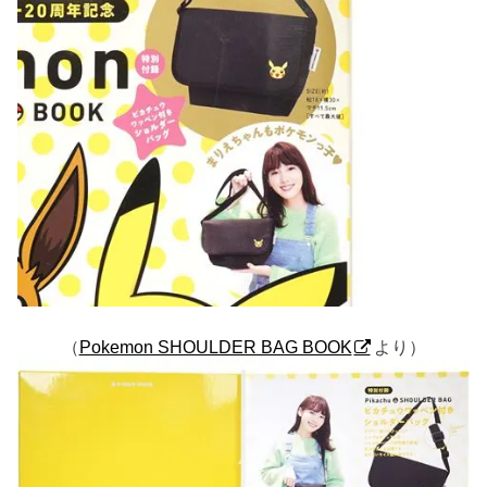
（
Pokemon SHOULDER BAG BOOK
より）