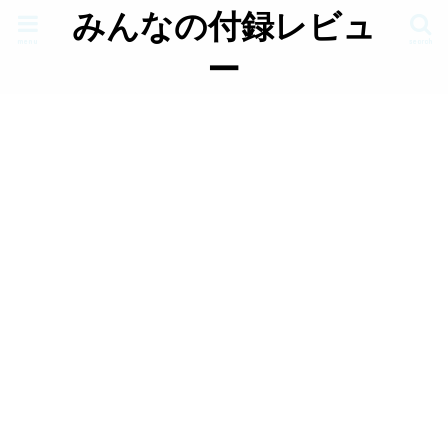
みんなの付録レビュ
menu
search
ー