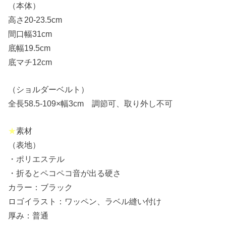
（本体）
高さ20-23.5cm
間口幅31cm
底幅19.5cm
底マチ12cm
（ショルダーベルト）
全長58.5-109×幅3cm 調節可、取り外し不可
★
素材
（表地）
・ポリエステル
・折るとペコペコ音が出る硬さ
カラー：ブラック
ロゴイラスト：ワッペン、ラベル縫い付け
厚み：普通