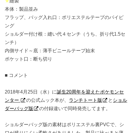
★
縫製
本体：製品並み
フラップ、バッグ入れ口：ポリエステルテープのパイピ
ング
ショルダー付け根：縫い代４センチ（うち、折り代1.5セ
ンチ）
内側サイド～底：薄手ビニールテープ始末
ポケット口：断ち切り
■ コメント
2018年4月25日（水）に
誕生20周年を迎えたポケモンセ
ンター
の公式ムック本が、
ランチトート版
と
ショル
ダーバッグ版
の付録違いで同時発売してます。
ショルダーバッグ版の素材はポリエステル裏PVCで、シ
ワが残りにくい柔軟さがありました。製品に比べると薄