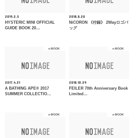
2019.2.5
2018.8.20
HYSTERIC MINI OFFICIAL
NiCORON 《付録》 2Wayロゴバ
GUIDE BOOK 20…
ッグ
e-MOOK
e-MOOK
2017.4.21
2018.10.29
A BATHING APE® 2017
FEILER 70th Anniversary Book
SUMMER COLLECTIO…
Limited…
e-MOOK
e-MOOK