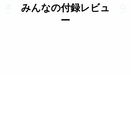
みんなの付録レビュ
menu
search
ー