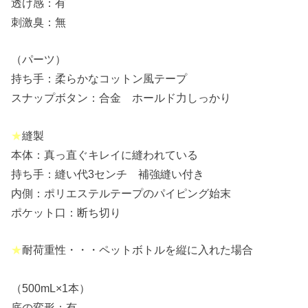
透け感：有
刺激臭：無
（パーツ）
持ち手：柔らかなコットン風テープ
スナップボタン：合金 ホールド力しっかり
★
縫製
本体：真っ直ぐキレイに縫われている
持ち手：縫い代3センチ 補強縫い付き
内側：ポリエステルテープのパイピング始末
ポケット口：断ち切り
★
耐荷重性・・・ペットボトルを縦に入れた場合
（500mL×1本）
底の変形：有