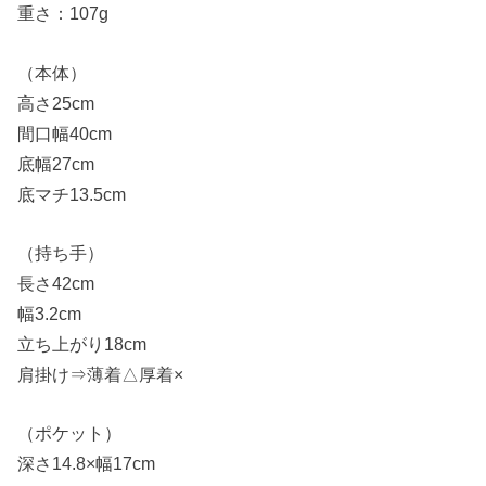
重さ：107g
（本体）
高さ25cm
間口幅40cm
底幅27cm
底マチ13.5cm
（持ち手）
長さ42cm
幅3.2cm
立ち上がり18cm
肩掛け⇒薄着△厚着×
（ポケット）
深さ14.8×幅17cm