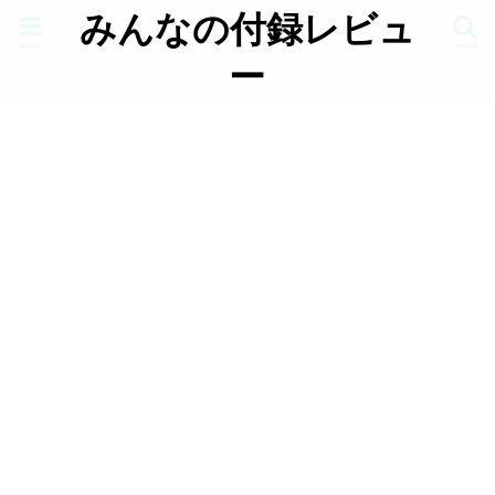
みんなの付録レビュ
menu
search
ー