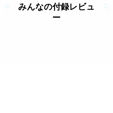
みんなの付録レビュ
menu
search
ー