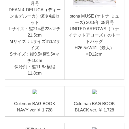
月号
DEAN & DELUCA（ディー
ン＆デルーカ）保冷4点セ
otona MUSE (オトナ ミュ
ット
ーズ) 2018年 08月号
Lサイズ：縦21×横22×マチ
UNITED ARROWS（ユナ
21.5cm
イテッドアローズ）のトー
Mサイズ：Lサイズの1/2サ
トバッグ
イズ
H26.5×W41（最大）
Sサイズ：縦9.5×横9.5×マ
×D12cm
チ10cm
保冷剤：縦11.8×横縦
11.8cm
Coleman BAG BOOK
Coleman BAG BOOK
NAVY ver.￥ 1,728
BLACK ver. ￥ 1,728