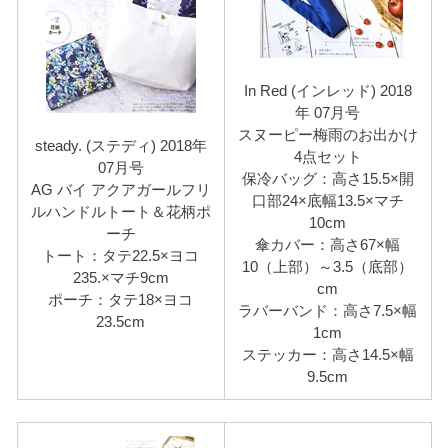
In Red (インレッド) 2018
年 07月号
スヌーピー梅雨のお出かけ
steady. (ステディ) 2018年
4点セット
07月号
保冷バッグ：高さ15.5×開
AG バイ アクアガールフリ
口部24×底幅13.5×マチ
ルハンドルトート＆花柄ポ
10cm
ーチ
傘カバー：高さ67×幅
トート：タテ22.5×ヨコ
10（上部）～3.5（底部）
235.×マチ9cm
cm
ポーチ：タテ18×ヨコ
ラバーバンド：高さ7.5×幅
23.5cm
1cm
ステッカー：高さ14.5×幅
9.5cm