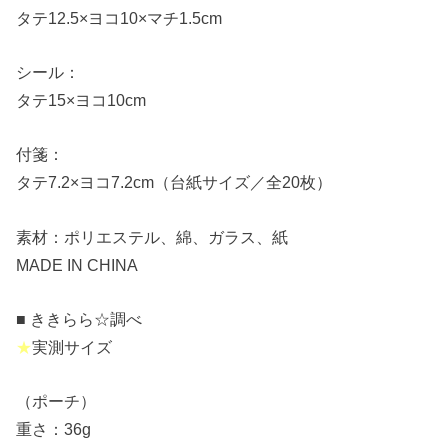
タテ12.5×ヨコ10×マチ1.5cm
シール：
タテ15×ヨコ10cm
付箋：
タテ7.2×ヨコ7.2cm（台紙サイズ／全20枚）
素材：ポリエステル、綿、ガラス、紙
MADE IN CHINA
■ ききらら☆調べ
★
実測サイズ
（ポーチ）
重さ：36g