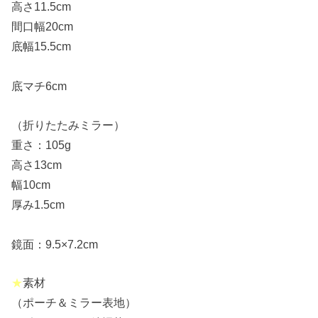
高さ11.5cm
●許諾なくブログ画像文章をコピーし●
間口幅20cm
●他所で使用することはできません。●
底幅15.5cm
●転載および商用利用を禁ず☆ブログ主よ
り●
底マチ6cm
（折りたたみミラー）
重さ：105g
高さ13cm
●許諾なくブログ画像文章をコピーし●
幅10cm
●他所で使用することはできません。●
厚み1.5cm
●転載および商用利用を禁ず☆ブログ主よ
り●
鏡面：9.5×7.2cm
★
素材
（ポーチ＆ミラー表地）