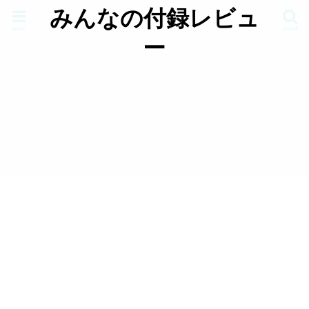
みんなの付録レビュ
menu
search
ー