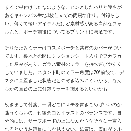
まるで糊付けしたなのような、ピンとしたハリと硬さが
あるキャンバス生地1枚仕立ての簡易な作り。付録らし
い、薄くて軽いアイテムだけど素材感がある自然なフォ
ルムと、ポーチ前後についてるプリントに満足です。
折りたたみミラーはコスメポーチと共布のカバーがつい
てます。裏地との間にクッションシート入りでフカフカ
した厚みがあり、ガラス素材のミラーを持ち運びやすく
していました。スタンド時のミラー角度は70°前後で、デ
スクに直置きした状態だとのぞき込みにくいから、なん
らかの置台の上に付録ミラーを据えるといいかも。
続きまして付箋。一瞬どこにメモを書きこめばいいのか
迷うくらいの、付箋余白とイラストのバランスです。自
分的には、サーフボードの上になんかウケそうな一言入
れろというお題目にしか見えない。紙質は、表面がツル