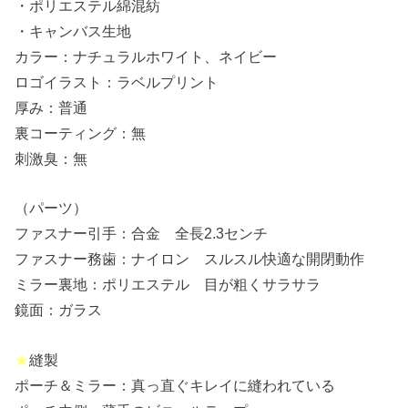
・ポリエステル綿混紡
・キャンバス生地
カラー：ナチュラルホワイト、ネイビー
ロゴイラスト：ラベルプリント
厚み：普通
裏コーティング：無
刺激臭：無
（パーツ）
ファスナー引手：合金 全長2.3センチ
ファスナー務歯：ナイロン スルスル快適な開閉動作
ミラー裏地：ポリエステル 目が粗くサラサラ
鏡面：ガラス
★
縫製
ポーチ＆ミラー：真っ直ぐキレイに縫われている