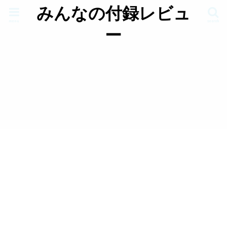
みんなの付録レビュ
menu
search
ー