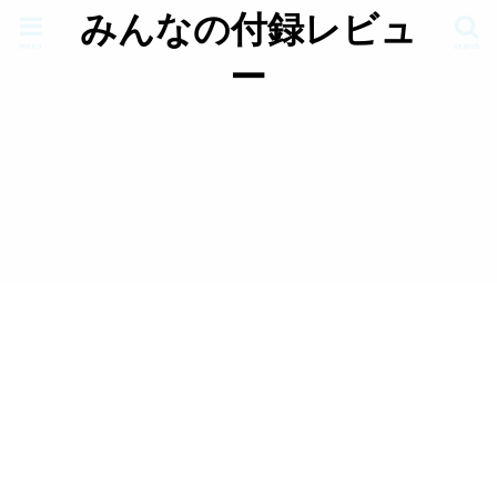
みんなの付録レビュ
menu
search
ー