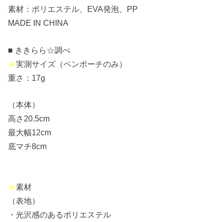
素材：ポリエステル、EVA発泡、PP
MADE IN CHINA
■ ききらら☆調べ
★
実測サイズ（ペンポーチのみ）
重さ：17g
（本体）
高さ20.5cm
●許諾なくブログ画像文章をコピーし●
最大幅12cm
●他所で使用することはできません。●
底マチ8cm
●転載および商用利用を禁ず☆ブログ主よ
り●
★
素材
（表地）
・光沢感のあるポリエステル