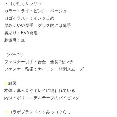
・目が粗くサラサラ
カラー：ライトピンク、ベージュ
ロゴイラスト：インク染め
厚み：やや厚手 グッズ的には薄手
裏貼り：EVA発泡
刺激臭：無
（パーツ）
ファスナー引手：合金 全長2センチ
ファスナー務歯：ナイロン 開閉スムーズ
★
縫製
本体：真っ直ぐキレイに縫われている
内側：ポリエステルテープのパイピング
★
コラボブランド：すみっコぐらし