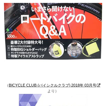
（
BICYCLE CLUB (バイシクルクラブ) 2018年 03月号
より）