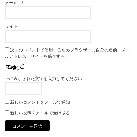
メール
※
サイト
次回のコメントで使用するためブラウザーに自分の名前、メー
ルアドレス、サイトを保存する。
上に表示された文字を入力してください。
新しいコメントをメールで通知
新しい投稿をメールで受け取る