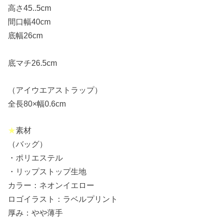
高さ45..5cm
●許諾なくブログ画像文章をコピーし●
間口幅40cm
●他所で使用することはできません。●
底幅26cm
●転載および商用利用を禁ず☆ブログ主よ
り●
底マチ26.5cm
（アイウエアストラップ）
全長80×幅0.6cm
★
素材
（バッグ）
・ポリエステル
・リップストップ生地
カラー：ネオンイエロー
ロゴイラスト：ラベルプリント
厚み：やや薄手