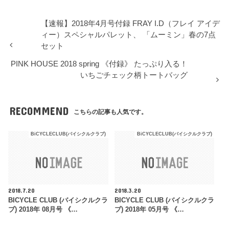
【速報】2018年4月号付録 FRAY I.D（フレイ アイデ
ィー）スペシャルパレット、 「ムーミン」春の7点
セット
PINK HOUSE 2018 spring 《付録》 たっぷり入る！
いちごチェック柄トートバッグ
RECOMMEND
こちらの記事も人気です。
BiCYCLECLUB(バイシクルクラブ)
BiCYCLECLUB(バイシクルクラブ)
2018.7.20
2018.3.20
BICYCLE CLUB (バイシクルクラ
BICYCLE CLUB (バイシクルクラ
ブ) 2018年 08月号 《…
ブ) 2018年 05月号 《…