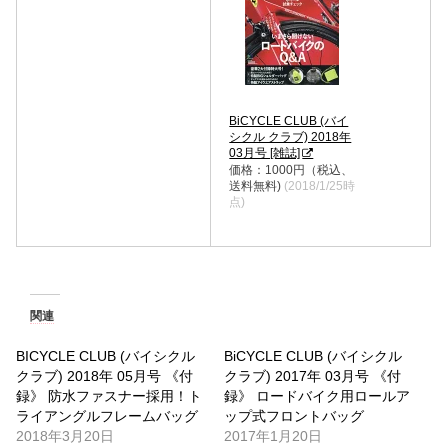
BiCYCLE CLUB (バイ
シクル クラブ) 2018年
03月号 [雑誌]
価格：1000円（税込、
送料無料)
(2018/1/25時
点)
関連
BICYCLE CLUB (バイシクル
BiCYCLE CLUB (バイシクル
クラブ) 2018年 05月号 《付
クラブ) 2017年 03月号 《付
録》 防水ファスナー採用！ト
録》 ロードバイク用ロールア
ライアングルフレームバッグ
ップ式フロントバッグ
2018年3月20日
2017年1月20日