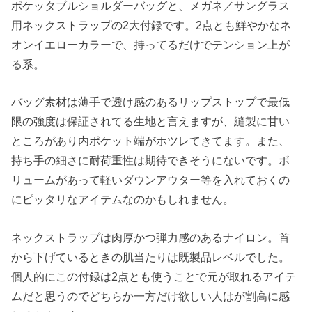
ポケッタブルショルダーバッグと、メガネ／サングラス
用ネックストラップの2大付録です。2点とも鮮やかなネ
オンイエローカラーで、持ってるだけでテンション上が
る系。
バッグ素材は薄手で透け感のあるリップストップで最低
限の強度は保証されてる生地と言えますが、縫製に甘い
ところがあり内ポケット端がホツレてきてます。また、
持ち手の細さに耐荷重性は期待できそうにないです。ボ
リュームがあって軽いダウンアウター等を入れておくの
にピッタリなアイテムなのかもしれません。
ネックストラップは肉厚かつ弾力感のあるナイロン。首
から下げているときの肌当たりは既製品レベルでした。
個人的にこの付録は2点とも使うことで元が取れるアイテ
ムだと思うのでどちらか一方だけ欲しい人はが割高に感