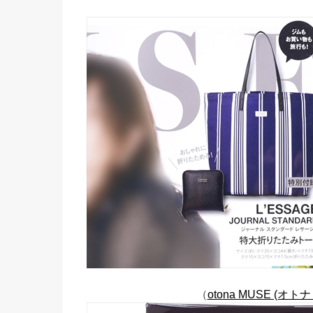
（
otona MUSE (オト