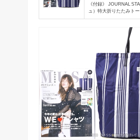
《付録》 JOURNAL S
ュ）特大折りたたみトー