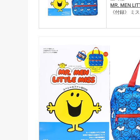
MR. MEN L
《付録》 ミ