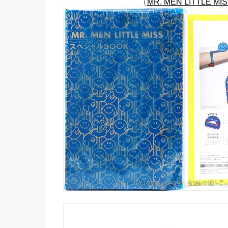
（
MR. MEN LITTLE