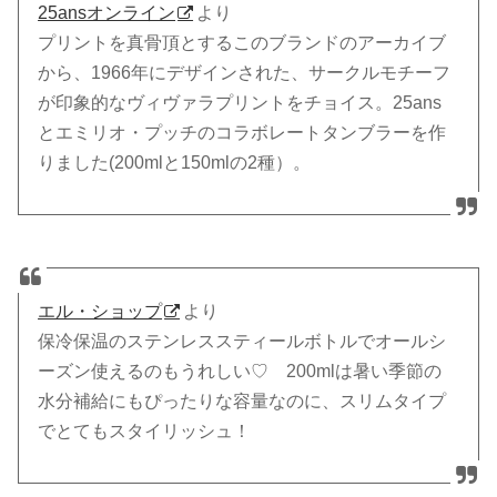
25ansオンライン
より
プリントを真骨頂とするこのブランドのアーカイブ
から、1966年にデザインされた、サークルモチーフ
が印象的なヴィヴァラプリントをチョイス。25ans
とエミリオ・プッチのコラボレートタンブラーを作
りました(200mlと150mlの2種）。
エル・ショップ
より
保冷保温のステンレススティールボトルでオールシ
ーズン使えるのもうれしい♡ 200mlは暑い季節の
水分補給にもぴったりな容量なのに、スリムタイプ
でとてもスタイリッシュ！