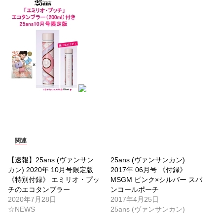
関連
【速報】25ans (ヴァンサン
25ans (ヴァンサンカン)
カン) 2020年 10月号限定版
2017年 06月号 《付録》
《特別付録》 エミリオ・プッ
MSGM ピンク×シルバー スパ
チのエコタンブラー
ンコールポーチ
2020年7月28日
2017年4月25日
☆NEWS
25ans (ヴァンサンカン)