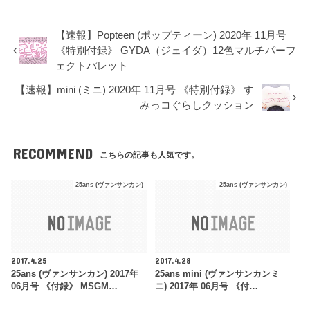
【速報】Popteen (ポップティーン) 2020年 11月号
《特別付録》 GYDA（ジェイダ）12色マルチパーフ
ェクトパレット
【速報】mini (ミニ) 2020年 11月号 《特別付録》 す
みっコぐらしクッション
RECOMMEND
こちらの記事も人気です。
25ans (ヴァンサンカン)
25ans (ヴァンサンカン)
2017.4.25
2017.4.28
25ans (ヴァンサンカン) 2017年
25ans mini (ヴァンサンカンミ
06月号 《付録》 MSGM…
ニ) 2017年 06月号 《付…