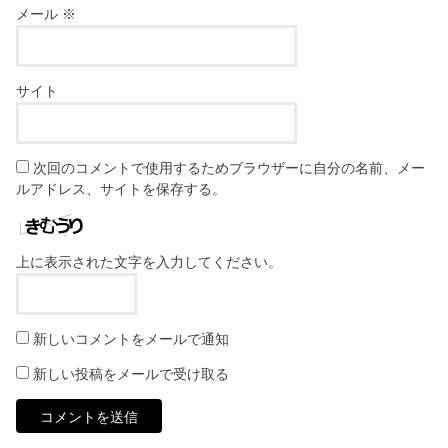
メール
※
サイト
次回のコメントで使用するためブラウザーに自分の名前、メー
ルアドレス、サイトを保存する。
上に表示された文字を入力してください。
新しいコメントをメールで通知
新しい投稿をメールで受け取る