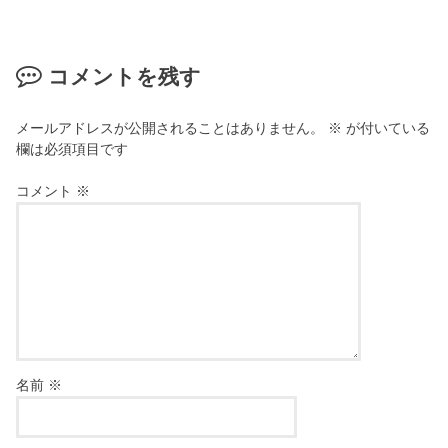
コメントを残す
メールアドレスが公開されることはありません。
※
が付いている
欄は必須項目です
コメント
※
名前
※