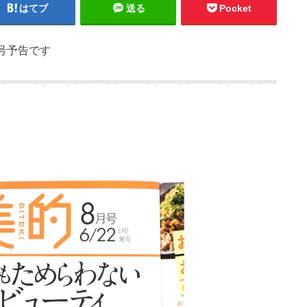
はてブ
送る
Pocket
8月号予告です