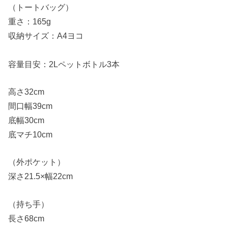
（トートバッグ）
重さ：165g
収納サイズ：A4ヨコ
容量目安：2Lペットボトル3本
高さ32cm
間口幅39cm
底幅30cm
底マチ10cm
（外ポケット）
深さ21.5×幅22cm
（持ち手）
長さ68cm