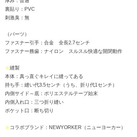
厚み：普通
裏貼り：PVC
刺激臭：無
（パーツ）
ファスナー引手：合金 全長2.7センチ
ファスナー務歯：ナイロン スルスル快適な開閉動作
★
縫製
本体：真っ直ぐキレイに縫ってある
持ち手：縫い代3.5センチ（うち、折り代1センチ）
内側サイド～底：ポリエステルテープ始末
内側入れ口：三つ折り縫い
ポケット口：断ち切り
★
コラボブランド：NEWYORKER（ニューヨーカー）