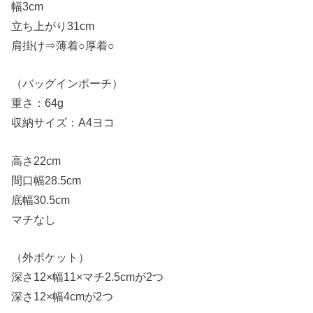
幅3cm
立ち上がり31cm
肩掛け⇒薄着○厚着○
（バッグインポーチ）
重さ：64g
収納サイズ：A4ヨコ
高さ22cm
間口幅28.5cm
底幅30.5cm
マチなし
（外ポケット）
深さ12×幅11×マチ2.5cmが2つ
深さ12×幅4cmが2つ