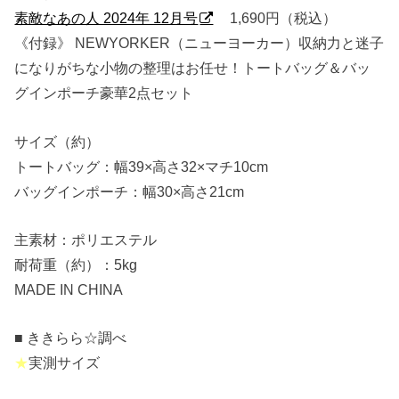
素敵なあの人 2024年 12月号
1,690円（税込）
《付録》 NEWYORKER（ニューヨーカー）収納力と迷子
になりがちな小物の整理はお任せ！トートバッグ＆バッ
グインポーチ豪華2点セット
サイズ（約）
トートバッグ：幅39×高さ32×マチ10cm
バッグインポーチ：幅30×高さ21cm
主素材：ポリエステル
耐荷重（約）：5kg
MADE IN CHINA
■ ききらら☆調べ
★
実測サイズ