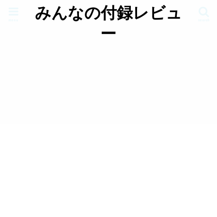
みんなの付録レビュ
menu
search
ー