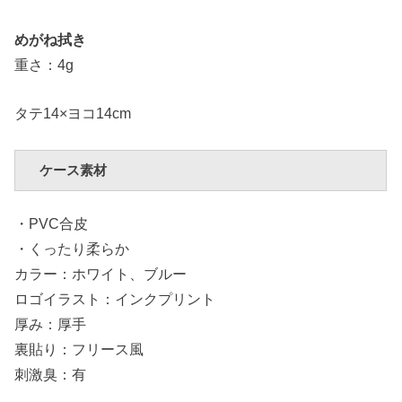
めがね拭き
重さ：4g
タテ14×ヨコ14cm
ケース素材
・PVC合皮
・くったり柔らか
カラー：ホワイト、ブルー
ロゴイラスト：インクプリント
厚み：厚手
裏貼り：フリース風
刺激臭：有