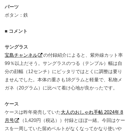
パーツ
ボタン：鉄
■ コメント
サングラス
宝島チャンネル
の付録紹介によると、紫外線カット率
99％以上だそう。サングラスのつる（テンプル）幅は自
分の顔幅（12センチ）にピッタリではとくに調整は要り
ませんでした。本体の重さも18グラムと軽量で、私物メ
ガネ（20グラム）に比べて着け心地が良かったです。
ケース
ケースは昨年発売していた
大人のおしゃれ手帖 2024年 8
月号
（1,420円（税込））付録とほぼ一緒。今回はケー
スを一周していた留めベルトがなくなってかなり使いや