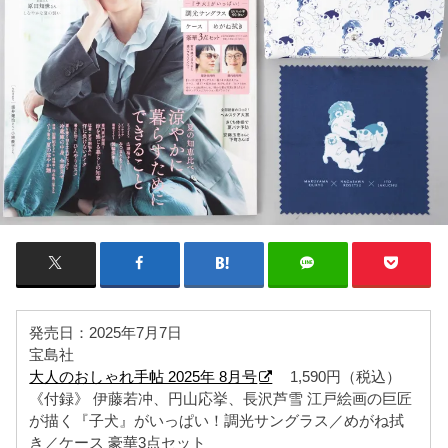
発売日：2025年7月7日
宝島社
大人のおしゃれ手帖 2025年 8月号
1,590円（税込）
《付録》 伊藤若冲、円山応挙、長沢芦雪 江戸絵画の巨匠
が描く『子犬』がいっぱい！調光サングラス／めがね拭
き／ケース 豪華3点セット