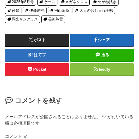
2025年8月号
ケース
メガネクロス
めがね拭き
付録
伊藤若冲
円山応挙
大人のおしゃれ手帖
調光サングラス
長沢芦雪
ポスト
シェア
はてブ
送る
Pocket
feedly
コメントを残す
メールアドレスが公開されることはありません。
※
が付いている
欄は必須項目です
コメント
※