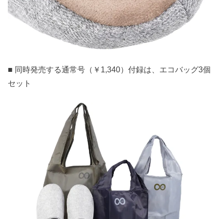
■ 同時発売する通常号（￥1,340）付録は、エコバッグ3個
セット