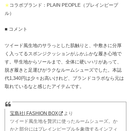
★
コラボブランド：PLAIN PEOPLE（プレインピープ
ル）
■ コメント
ツイード風生地のサラっとした肌触りと、中敷きに分厚
く入ってるスポンジクッションがふかふかな履き心地で
す。甲生地からソールまで、全体に硬いハリがあって、
脱ぎ履きと足運びがラクなルームシューズでした。本誌
代1,340円は少々お高いけれど、ブランドコラボなら元は
取れているなと感じたアイテムです。
宝島社| FASHION BOX
より
ツイード風生地を贅沢に使ったルームシューズ。か
かと部分にはプレインピープルを象徴するインフィ