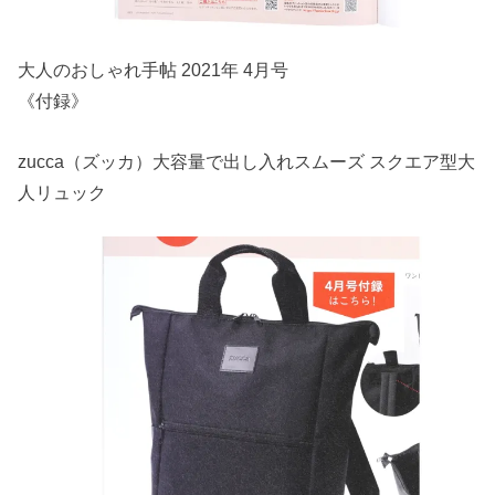
大人のおしゃれ手帖 2021年 4月号
《付録》
zucca（ズッカ）大容量で出し入れスムーズ スクエア型大
人リュック