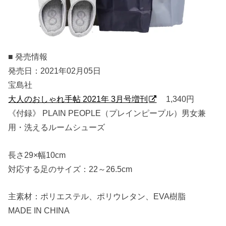
■ 発売情報
発売日：2021年02月05日
宝島社
大人のおしゃれ手帖 2021年 3月号増刊
1,340円
《付録》 PLAIN PEOPLE（プレインピープル）男女兼
用・洗えるルームシューズ
長さ29×幅10cm
対応する足のサイズ：22～26.5cm
主素材：ポリエステル、ポリウレタン、EVA樹脂
MADE IN CHINA