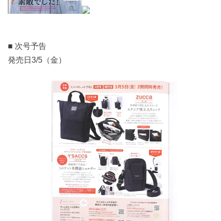
■ 次号予告
発売日3/5（金）