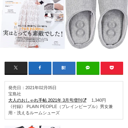
発売日：2021年02月05日
宝島社
大人のおしゃれ手帖 2021年 3月号増刊
1,340円
《付録》 PLAIN PEOPLE（プレインピープル）男女兼
用・洗えるルームシューズ