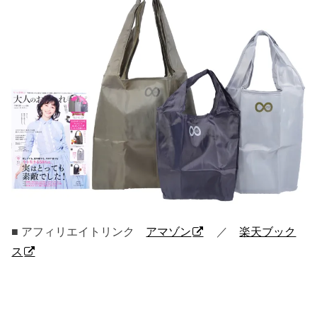
■ アフィリエイトリンク
アマゾン
／
楽天ブック
ス