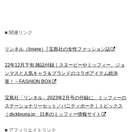
■ 関連リンク
リンネル（liniere）│宝島社の女性ファッション誌
22年12月下旬 雑誌付録｜スヌーピーやミッフィー、ジョ
ンマスと人気キャラ＆ブランドのコラボアイテム総決
算！ – FASHION BOX
宝島社「リンネル」2023年2月号の付録に、ミッフィーの
ステーショナリーセット／バニティポーチ｜トピックス
｜dickbruna.jp 日本のミッフィー情報サイト
■ アフィリエイトリンク