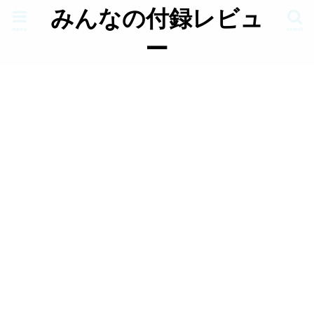
みんなの付録レビュ
menu
search
ー